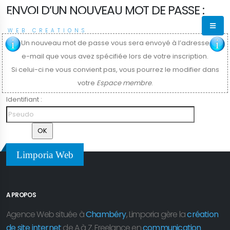
ENVOI D’UN NOUVEAU MOT DE PASSE :
LIMPORIA
WEB CREATIONS
Un nouveau mot de passe vous sera envoyé à l’adresse
e-mail que vous avez spécifiée lors de votre inscription.
Si celui-ci ne vous convient pas, vous pourrez le modifier dans
votre
Espace membre
.
Identifiant :
Limporia Web
A PROPOS
Agence Web située à
Chambéry
, Limporia gère la
création
de site internet
de A à Z. Freelance en
communication