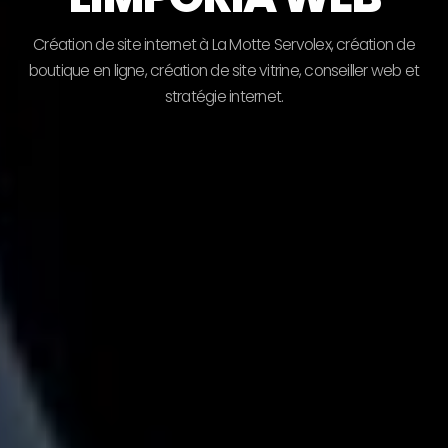
C
r
é
a
t
i
o
n
d
e
s
i
t
e
i
n
t
e
r
n
e
t
à
L
a
M
o
t
t
e
S
e
r
v
o
l
e
x
,
c
r
é
a
t
i
o
n
d
e
b
o
u
t
i
q
u
e
e
n
l
i
g
n
e
,
c
r
é
a
t
i
o
n
d
e
s
i
t
e
v
i
t
r
i
n
e
,
c
o
n
s
e
i
l
l
e
r
w
e
b
e
t
s
t
r
a
t
é
g
i
e
i
n
t
e
r
n
e
t
.