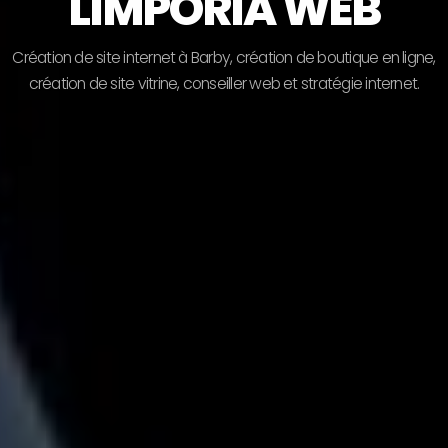
LIMPORIA WEB
C
r
é
a
t
i
o
n
d
e
s
i
t
e
i
n
t
e
r
n
e
t
à
B
a
r
b
y
,
c
r
é
a
t
i
o
n
d
e
b
o
u
t
i
q
u
e
e
n
l
i
g
n
e
,
c
r
é
a
t
i
o
n
d
e
s
i
t
e
v
i
t
r
i
n
e
,
c
o
n
s
e
i
l
l
e
r
w
e
b
e
t
s
t
r
a
t
é
g
i
e
i
n
t
e
r
n
e
t
.