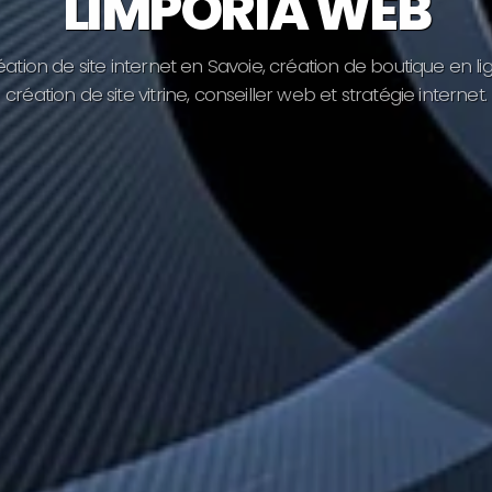
LIMPORIA WEB
é
a
t
i
o
n
d
e
s
i
t
e
i
n
t
e
r
n
e
t
e
n
S
a
v
o
i
e
,
c
r
é
a
t
i
o
n
d
e
b
o
u
t
i
q
u
e
e
n
l
i
c
r
é
a
t
i
o
n
d
e
s
i
t
e
v
i
t
r
i
n
e
,
c
o
n
s
e
i
l
l
e
r
w
e
b
e
t
s
t
r
a
t
é
g
i
e
i
n
t
e
r
n
e
t
.