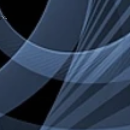
g
n
e
,