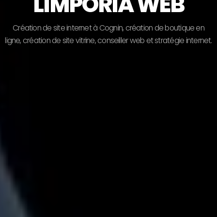
LIMPORIA WEB
C
r
é
a
t
i
o
n
d
e
s
i
t
e
i
n
t
e
r
n
e
t
à
C
o
g
n
i
n
,
c
r
é
a
t
i
o
n
d
e
b
o
u
t
i
q
u
e
e
n
l
i
g
n
e
,
c
r
é
a
t
i
o
n
d
e
s
i
t
e
v
i
t
r
i
n
e
,
c
o
n
s
e
i
l
l
e
r
w
e
b
e
t
s
t
r
a
t
é
g
i
e
i
n
t
e
r
n
e
t
.