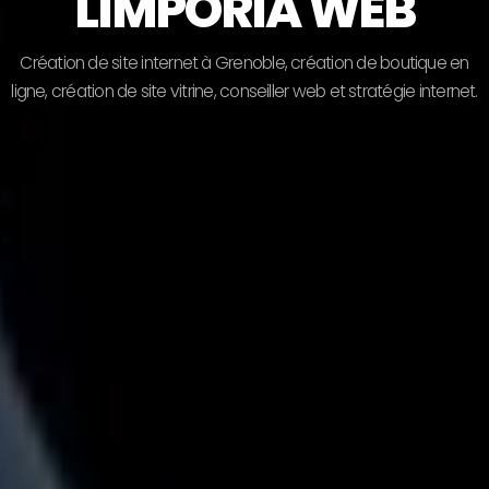
LIMPORIA WEB
C
r
é
a
t
i
o
n
d
e
s
i
t
e
i
n
t
e
r
n
e
t
à
G
r
e
n
o
b
l
e
,
c
r
é
a
t
i
o
n
d
e
b
o
u
t
i
q
u
e
e
n
l
i
g
n
e
,
c
r
é
a
t
i
o
n
d
e
s
i
t
e
v
i
t
r
i
n
e
,
c
o
n
s
e
i
l
l
e
r
w
e
b
e
t
s
t
r
a
t
é
g
i
e
i
n
t
e
r
n
e
t
.