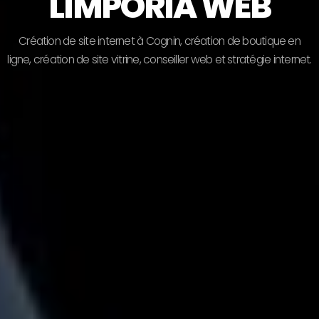
LIMPORIA WEB
C
r
é
a
t
i
o
n
d
e
s
i
t
e
i
n
t
e
r
n
e
t
à
C
o
g
n
i
n
,
c
r
é
a
t
i
o
n
d
e
b
o
u
t
i
q
u
e
e
n
l
i
g
n
e
,
c
r
é
a
t
i
o
n
d
e
s
i
t
e
v
i
t
r
i
n
e
,
c
o
n
s
e
i
l
l
e
r
w
e
b
e
t
s
t
r
a
t
é
g
i
e
i
n
t
e
r
n
e
t
.