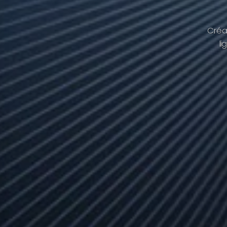
C
r
é
a
l
i
g