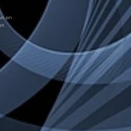
u
e
e
n
e
t
.