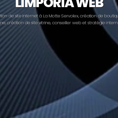
LIMPORIA WEB
t
i
o
n
d
e
s
i
t
e
i
n
t
e
r
n
e
t
à
L
a
M
o
t
t
e
S
e
r
v
o
l
e
x
,
c
r
é
a
t
i
o
n
d
e
b
o
u
t
i
q
n
e
,
c
r
é
a
t
i
o
n
d
e
s
i
t
e
v
i
t
r
i
n
e
,
c
o
n
s
e
i
l
l
e
r
w
e
b
e
t
s
t
r
a
t
é
g
i
e
i
n
t
e
r
n