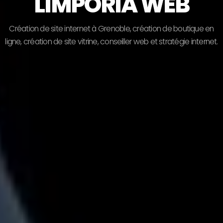
LIMPORIA WEB
C
r
é
a
t
i
o
n
d
e
s
i
t
e
i
n
t
e
r
n
e
t
à
G
r
e
n
o
b
l
e
,
c
r
é
a
t
i
o
n
d
e
b
o
u
t
i
q
u
e
e
n
l
i
g
n
e
,
c
r
é
a
t
i
o
n
d
e
s
i
t
e
v
i
t
r
i
n
e
,
c
o
n
s
e
i
l
l
e
r
w
e
b
e
t
s
t
r
a
t
é
g
i
e
i
n
t
e
r
n
e
t
.