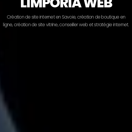
LIMPORIA WEB
C
r
é
a
t
i
o
n
d
e
s
i
t
e
i
n
t
e
r
n
e
t
e
n
S
a
v
o
i
e
,
c
r
é
a
t
i
o
n
d
e
b
o
u
t
i
q
u
e
e
n
l
i
g
n
e
,
c
r
é
a
t
i
o
n
d
e
s
i
t
e
v
i
t
r
i
n
e
,
c
o
n
s
e
i
l
l
e
r
w
e
b
e
t
s
t
r
a
t
é
g
i
e
i
n
t
e
r
n
e
t
.