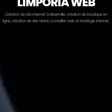
LIMPORIA WEB
C
r
é
a
t
i
o
n
d
e
s
i
t
e
i
n
t
e
r
n
e
t
à
A
l
b
e
r
t
v
i
l
l
e
,
c
r
é
a
t
i
o
n
d
e
b
o
u
t
i
q
u
e
e
n
l
i
g
n
e
,
c
r
é
a
t
i
o
n
d
e
s
i
t
e
v
i
t
r
i
n
e
,
c
o
n
s
e
i
l
l
e
r
w
e
b
e
t
s
t
r
a
t
é
g
i
e
i
n
t
e
r
n
e
t
.