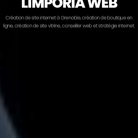
LIMPORIA WEB
C
r
é
a
t
i
o
n
d
e
s
i
t
e
i
n
t
e
r
n
e
t
à
G
r
e
n
o
b
l
e
,
c
r
é
a
t
i
o
n
d
e
b
o
u
t
i
q
u
e
e
n
l
i
g
n
e
,
c
r
é
a
t
i
o
n
d
e
s
i
t
e
v
i
t
r
i
n
e
,
c
o
n
s
e
i
l
l
e
r
w
e
b
e
t
s
t
r
a
t
é
g
i
e
i
n
t
e
r
n
e
t
.