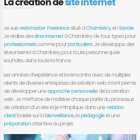
La création de
site internet
Par Limporia Web
Je suis
webmaster Freelance
situé à
Chambéry
, en
Savoie
.
Je réalise des
sites internet
à Chambéry de tous types pour
professionnels
comme pour
particuliers
. Je développe des
sites internet à Chambéry pour toute personne qui le
souhaite, dans toute la France.
Les années d’expérience et la rencontre avec de multiples
clients de diverses entreprises de création web m’ont permis
de développer une
approche personnelle
de la création
web. Je m’efforce de maîtriser chaque partie du processus
de création d’un site et je m’implique dans une
relation
client
basée sur la
bienveillance
, la
pédagogie
et une
préparation
attentive du projet.