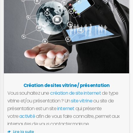
Création de sites vitrine / présentation
Vous souhaitez une
création de site internet
de type
vitrine et/ou présentation ? Un
site vitrine
ou site de
présentation est un site
internet
qui présente
votre
activité
afin de vous faire connaître, permet aux
internautes de vous contacter mais ne
permet aucune forme d’achat ou de paiement en
Lire la suite