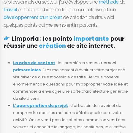
professionnels du secteur, j’ai développé une
méthode
de
travail
en faisant le bilan de tout ce qui entrave le bon
développement d’un projet
de création de site. Voici
quelques points qui me semblent importants :
Limporia : les points
importants
pour
réussir une
création
de site internet.
La prise de contact
: les premières rencontres sont
primordiales
. Elles me servent à évaluer votre projet et à
visualiser ce qu’il est possible de faire. Je vous poserai
énormément de questions pour m’approprier votre idée et
commencer à envisager une sorte d’architecture générale
du site à venir.
L’appropriation du projet
: J’ai besoin de savoir et de
comprendre dans les moindres détails quelle sera votre
activité. On ne vend pas des photos comme l’on vend des
voitures et connaître le langage, les habitudes, la clientèle