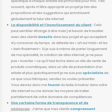
spécifique à chaque activité est primordial pour moi. Très
souvent, après m’être approprié un projet je fais des
propositions et des suggestions qui enrichissent
globalement le futur site internet.
La disponibilité et l’investissement du client
: Cela
peut sembler étrange à dire mais j’ai besoin de travailler
avec des clients
investis
dans leur projet et qui acceptent
d’y consacrer du temps. Je déteste les «
ah oui mais
» et les
«
bein finalement
». Si je suis à même de parler longuement
de ma spécialité, la création de sites internet, je ne peux
pas « inventer » ce qu’il faut écrire dans un site de vente de
produits cosmétiques, dans un site de présentation d’un
artiste et plus spécifiquement je ne suis pas
spécialiste
de
ce que vous fabriquez, vendez ou voulez présenter.
Vous devrez donc me
fournir
du texte à insérer dans votre
site internet ou me donner les moyens de traiter
parfaitement de votre domaine de compétences.
Une certaine forme de transparence et de
pédagogie
: J’aime que mes clients
comprennent