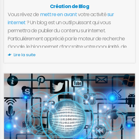
Création de Blog
Vous rêvez de
mettre en avant
votre activité
sur
internet
? Un blog est un outil puissant qui vous
permettra de publier du contenu sur internet.
Particulièrement apprécié par le moteur de recherche
Google, le blog permet d’accroitre votre popularité, de
partager vos contenus
et d’agrandit et de fidéliser
Lire la suite
votre communauté. Il est temps de commencer votre
propre blog ! LIMPORIA vous offre tous les outils
nécessaires pour créer et gérer votre blog, depuis
n’importe quel ordinateur, grâce à l’interface
d’administration de votre outil de publication web.