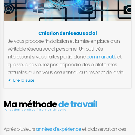
Création de réseau social
Je vous propose l’installation et la mise en place d’un
véritable réseau social personnel. Un outil très
intéressant si vous faites partie d’une
communauté
et
que vous ne voulez pas dépendre des plateformes
actuelles, qui ne vous assurent aucun respect de la vie
privée et peuvent supprimer vos pages, groupes ou
Lire la suite
communautés à tout moment. Un véritable réseau
social privé similaire à Facebook ou Linkedin, que vous
Ma méthode
de travail
pourrez contrôler, administrer et paramétrer et surtout,
Creation de sites internet Limporia
installer sur votre serveur web personnel.
Après plusieurs
années d’expérience
et d’observation des